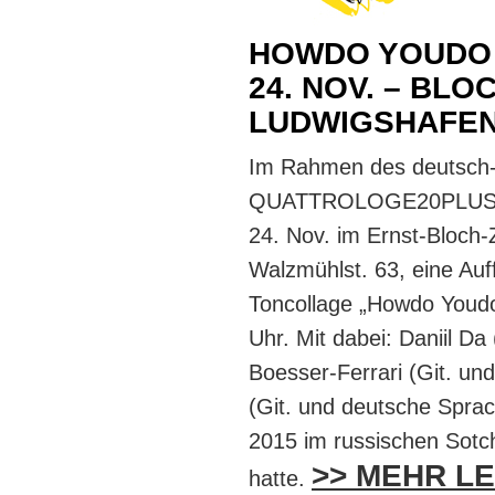
HOWDO YOUDO
24. NOV. – BL
LUDWIGSHAFEN 
Im Rahmen des deutsch-
QUATTROLOGE20PLUS gi
24. Nov. im Ernst-Bloch
Walzmühlst. 63, eine Auf
Toncollage „Howdo Youd
Uhr. Mit dabei: Daniil D
Boesser-Ferrari (Git. un
(Git. und deutsche Sprac
2015 im russischen Sotch
>> MEHR L
hatte.