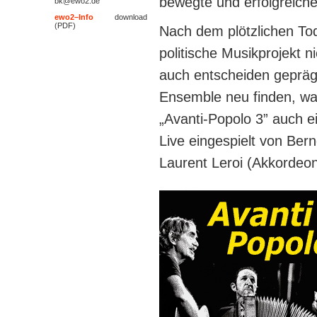
bewegte und erfolgreiche
bk@ewo2.de
ewo2–Info
2010
download
(PDF
)
Nach dem plötzlichen Tod
politische Musikprojekt n
auch entscheiden gepräg
Ensemble neu finden, wa
„Avanti-Popolo 3” auch e
Live eingespielt von Bern
Laurent Leroi (Akkordeo