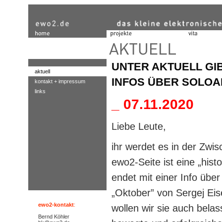
UNTER AKTUELL GI
aktuell
INFOS ÜBER SOLOAK
kontakt + impressum
links
_ 07.11.2020
Liebe Leute,
ihr werdet es in der Zwi
ewo2-Seite ist eine „hist
endet mit einer Info übe
„Oktober” von Sergej Ei
ewo2-kontakt
:
wollen wir sie auch bela
Bernd Köhler