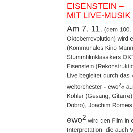
EISENSTEIN –
MIT LIVE-MUSI
Am 7. 11.
(dem 100. 
Oktoberrevolution) wir
(Kommunales Kino Mannh
Stummfilmklassikers OK
Eisenstein (Rekonstrukti
Live begleitet durch das 
2
weltorchester - ewo
« au
Köhler (Gesang, Gitarre),
Dobro), Joachim Romeis 
2
ewo
wird den Film in 
Interpretation, die auch